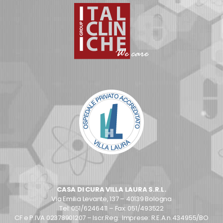
CASA DI CURA VILLA LAURA S.R.L.
Via Emilia Levante, 137 – 40139 Bologna
Tel: 051/6246411 – Fax: 051/493522
CF e P.IVA 02378901207 – Iscr.Reg. Imprese: R.E.A.n.434955/BO