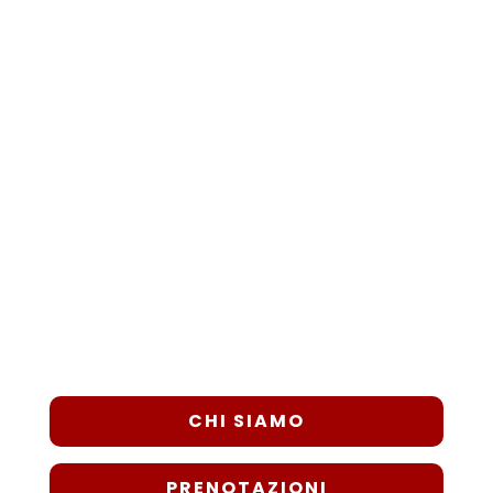
OSPEDALE PRIVATO ACCREDITATO
Villa
Laura
Al centro di tutte le persone, l’eccellenza
clinico-professionale e prestazioni di altissima
qualità.
Il benessere innanzitutto
.
CHI SIAMO
PRENOTAZIONI