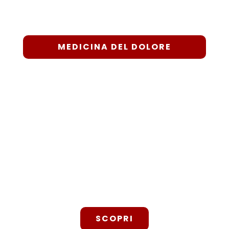
Dott. Gianfranco Sindaco
Medicina Del Dolore – Prenotazioni 333 92 61
987
MEDICINA DEL DOLORE
REPARTI SALA OPERATORIA
Siamo specializzati in Ortopedia, Oculistica e molte
altre attività Chirurgiche.
SCOPRI