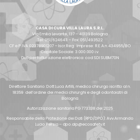
CASA DI CURA VILLA LAURA S.R.L.
Via Emilia Levante, 137 – 40139 Bologna
Tel: 051/6246411 – Fax: 051/493522
CF e P.IVA 02378901207 – Iscr.Reg. Imprese: R.E.A.n.434955/BO
Capitale Sociale: 3.000.000 i.v.
Dati per fatturazione elettronica: cod SDI SUBM70N
Direttore Sanitario: Dott Luca Arfilli, medico chirurgo iscritto al n.
18359 dell’ordine dei medici chirurghi e degli odontoiatri di
Bologna
Autorizzazione sanitaria PG 773338 del 2025
Responsabile della Protezione dei Dati (RPD/DPO): Avv.Armando
Lucio Persia – dpo.alp@ecosafety.it