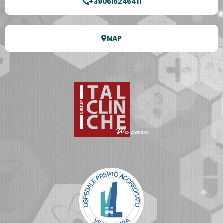
+390516246411
MAP