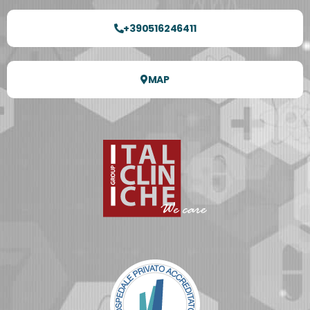
+390516246411
MAP