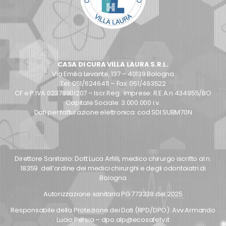
CASA DI CURA VILLA LAURA S.R.L.
Via Emilia Levante, 137 – 40139 Bologna
Tel: 051/6246411 – Fax: 051/493522
CF e P.IVA 02378901207 – Iscr.Reg. Imprese: R.E.A.n.434955/BO
Capitale Sociale: 3.000.000 i.v.
Dati per fatturazione elettronica: cod SDI SUBM70N
Direttore Sanitario: Dott Luca Arfilli, medico chirurgo iscritto al n.
18359 dell’ordine dei medici chirurghi e degli odontoiatri di
Bologna
Autorizzazione sanitaria PG 773338 del 2025
Responsabile della Protezione dei Dati (RPD/DPO): Avv.Armando
Lucio Persia – dpo.alp@ecosafety.it