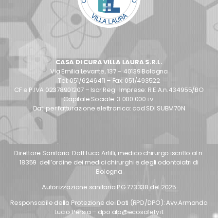
CASA DI CURA VILLA LAURA S.R.L.
Via Emilia Levante, 137 – 40139 Bologna
Tel: 051/6246411 – Fax: 051/493522
CF e P.IVA 02378901207 – Iscr.Reg. Imprese: R.E.A.n.434955/BO
Capitale Sociale: 3.000.000 i.v.
Dati per fatturazione elettronica: cod SDI SUBM70N
Direttore Sanitario: Dott Luca Arfilli, medico chirurgo iscritto al n.
18359 dell’ordine dei medici chirurghi e degli odontoiatri di
Bologna
Autorizzazione sanitaria PG 773338 del 2025
Responsabile della Protezione dei Dati (RPD/DPO): Avv.Armando
Lucio Persia – dpo.alp@ecosafety.it