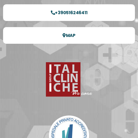
+390516246411
MAP