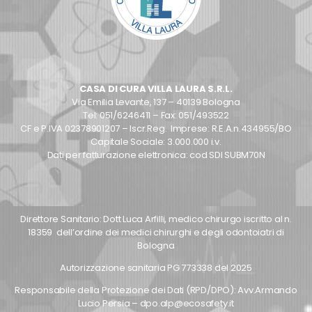
CASA DI CURA VILLA LAURA S.R.L.
Via Emilia Levante, 137 – 40139 Bologna
Tel: 051/6246411 – Fax: 051/493522
CF e P.IVA 02378901207 – Iscr.Reg. Imprese: R.E.A.n.434955/BO
Capitale Sociale: 3.000.000 i.v.
Dati per fatturazione elettronica: cod SDI SUBM70N
Direttore Sanitario: Dott Luca Arfilli, medico chirurgo iscritto al n.
18359 dell’ordine dei medici chirurghi e degli odontoiatri di
Bologna
Autorizzazione sanitaria PG 773338 del 2025
Responsabile della Protezione dei Dati (RPD/DPO): Avv.Armando
Lucio Persia – dpo.alp@ecosafety.it