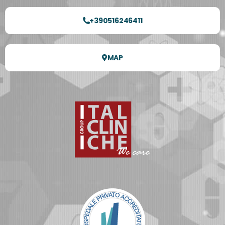
+390516246411
MAP