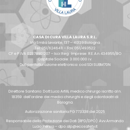
CASA DI CURA VILLA LAURA S.R.L.
Via Emilia Levante, 137 – 40139 Bologna
Tel: 051/6246411 – Fax: 051/493522
CF e P.IVA 02378901207 – Iscr.Reg. Imprese: R.E.A.n.434955/BO
Capitale Sociale: 3.000.000 i.v.
Dati per fatturazione elettronica: cod SDI SUBM70N
Direttore Sanitario: Dott Luca Arfilli, medico chirurgo iscritto al n.
18359 dell’ordine dei medici chirurghi e degli odontoiatri di
Bologna
Autorizzazione sanitaria PG 773338 del 2025
Responsabile della Protezione dei Dati (RPD/DPO): Avv.Armando
Lucio Persia – dpo.alp@ecosafety.it