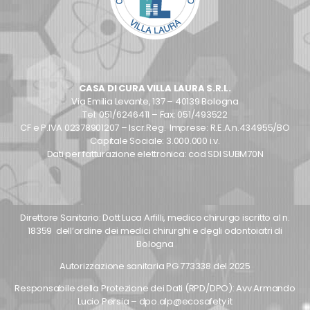
CASA DI CURA VILLA LAURA S.R.L.
Via Emilia Levante, 137 – 40139 Bologna
Tel: 051/6246411 – Fax: 051/493522
CF e P.IVA 02378901207 – Iscr.Reg. Imprese: R.E.A.n.434955/BO
Capitale Sociale: 3.000.000 i.v.
Dati per fatturazione elettronica: cod SDI SUBM70N
Direttore Sanitario: Dott Luca Arfilli, medico chirurgo iscritto al n.
18359 dell’ordine dei medici chirurghi e degli odontoiatri di
Bologna
Autorizzazione sanitaria PG 773338 del 2025
Responsabile della Protezione dei Dati (RPD/DPO): Avv.Armando
Lucio Persia – dpo.alp@ecosafety.it