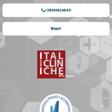
+390516246411
MAP