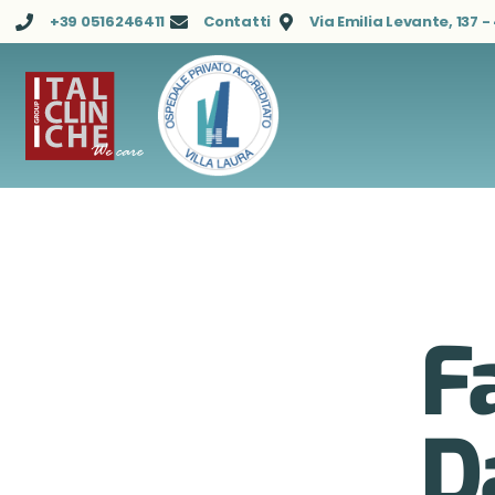
+39 0516246411
Contatti
Via Emilia Levante, 137 
F
D