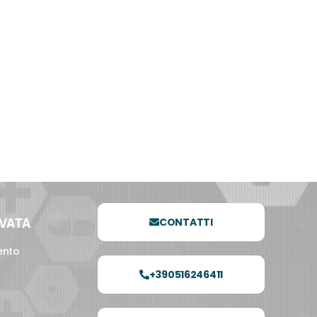
RVATA
CONTATTI
ento
+390516246411