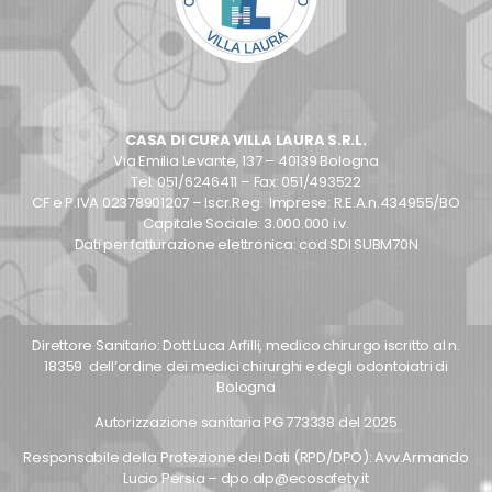
CASA DI CURA VILLA LAURA S.R.L.
Via Emilia Levante, 137 – 40139 Bologna
Tel: 051/6246411 – Fax: 051/493522
CF e P.IVA 02378901207 – Iscr.Reg. Imprese: R.E.A.n.434955/BO
Capitale Sociale: 3.000.000 i.v.
Dati per fatturazione elettronica: cod SDI SUBM70N
Direttore Sanitario: Dott Luca Arfilli, medico chirurgo iscritto al n.
18359 dell’ordine dei medici chirurghi e degli odontoiatri di
Bologna
Autorizzazione sanitaria PG 773338 del 2025
Responsabile della Protezione dei Dati (RPD/DPO): Avv.Armando
Lucio Persia – dpo.alp@ecosafety.it