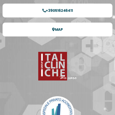
+390516246411
MAP