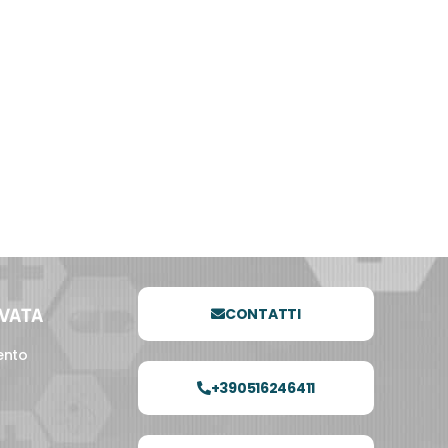
RVATA
CONTATTI
ento
+390516246411