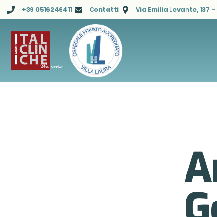
+39 0516246411
Contatti
Via Emilia Levante, 137 
A
Ge