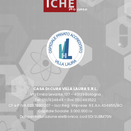
CASA DI CURA VILLA LAURA S.R.L.
Via Emilia Levante, 137 – 40139 Bologna
Tel: 051/6246411 – Fax: 051/493522
CF e P.IVA 02378901207 – Iscr.Reg. Imprese: R.E.A.n.434955/BO
Capitale Sociale: 3.000.000 i.v.
Dati per fatturazione elettronica: cod SDI SUBM70N