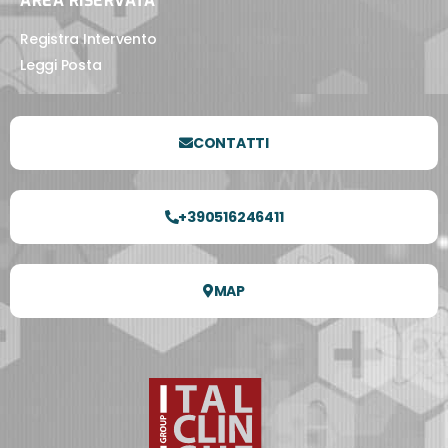
AREA RISERVATA
Registra Intervento
Leggi Posta
CONTATTI
+390516246411
MAP